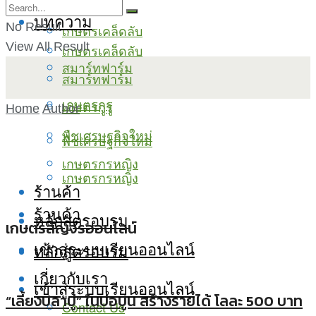
บทความ
No Result
เกษตรเคล็ดลับ
View All Result
เกษตรเคล็ดลับ
สมาร์ทฟาร์ม
สมาร์ทฟาร์ม
เกษตรกูรู
เกษตรกูรู
Home
Author
พืชเศรษฐกิจใหม่
พืชเศรษฐกิจใหม่
เกษตรกรหญิง
เกษตรกรหญิง
ร้านค้า
ร้านค้า
หลักสูตรอบรม
เกษตรสัญจรออนไลน์
เข้าสู่ระบบเรียนออนไลน์
หลักสูตรอบรม
เกี่ยวกับเรา
เข้าสู่ระบบเรียนออนไลน์
“เลี้ยงปลาบู่” ในบ่อปูน สร้างรายได้ โลละ 500 บาท
Contact Us