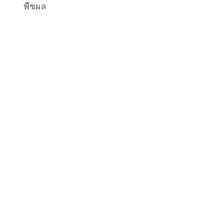
พืชผล