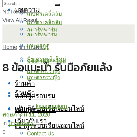
บทความ
No Result
เกษตรเคล็ดลับ
View All Result
เกษตรเคล็ดลับ
สมาร์ทฟาร์ม
สมาร์ทฟาร์ม
เกษตรกูรู
เกษตรกูรู
Home
ข่าวเกษตร
พืชเศรษฐกิจใหม่
พืชเศรษฐกิจใหม่
8 ข้อแนะนำ รับมือภัยแล้ง
เกษตรกรหญิง
เกษตรกรหญิง
ร้านค้า
ร้านค้า
หลักสูตรอบรม
เข้าสู่ระบบเรียนออนไลน์
by
kasetsanjorn
หลักสูตรอบรม
พฤษภาคม 11, 2020
เกี่ยวกับเรา
เข้าสู่ระบบเรียนออนไลน์
in
ข่าวเกษตร
0
Contact Us