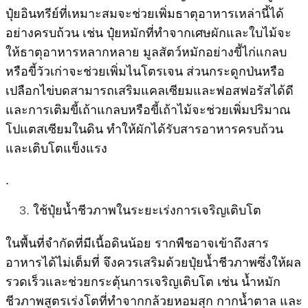
ปุ๋ยอินทรีย์ที่เหมาะสมจะช่วยเพิ่มธาตุอาหารเหล่านี้ได้
อย่างครบถ้วน เช่น ปุ๋ยหมักที่ทำจากเศษผักและใบไม้จะ
ให้ธาตุอาหารหลากหลาย มูลสัตว์หมักอย่างขี้ไก่แกลบ
หรือขี้วัวเก่าจะช่วยเพิ่มไนโตรเจน ส่วนกระดูกป่นหรือ
เปลือกไข่บดสามารถเสริมแคลเซียมและฟอสฟอรัสได้ดี
และการเติมขี้เถ้าแกลบหรือขี้เถ้าไม้จะช่วยเพิ่มปริมาณ
โปแตสเซียมในดิน ทำให้ผักได้รับสารอาหารครบถ้วน
และเติบโตแข็งแรง
.
ใช้ปุ๋ยน้ำชีวภาพในระยะเร่งการเจริญเติบโต
ในพื้นที่จำกัดที่มีเนื้อดินน้อย รากพืชอาจเข้าถึงสาร
อาหารได้ไม่เต็มที่ จึงควรเสริมด้วยปุ๋ยน้ำชีวภาพซึ่งให้ผล
รวดเร็วและช่วยกระตุ้นการเจริญเติบโต เช่น น้ำหมัก
ชีวภาพสูตรเร่งโตที่ทำจากกล้วยหอมสุก กากน้ำตาล และ