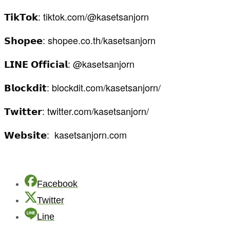
𝗧𝗶𝗸𝗧𝗼𝗸: tiktok.com/@kasetsanjorn
𝗦𝗵𝗼𝗽𝗲𝗲: shopee.co.th/kasetsanjorn
𝗟𝗜𝗡𝗘 𝗢𝗳𝗳𝗶𝗰𝗶𝗮𝗹: @kasetsanjorn
𝗕𝗹𝗼𝗰𝗸𝗱𝗶𝘁: blockdit.com/kasetsanjorn/
𝗧𝘄𝗶𝘁𝘁𝗲𝗿: twitter.com/kasetsanjorn/
𝗪𝗲𝗯𝘀𝗶𝘁𝗲: kasetsanjorn.com
Facebook
Twitter
Line