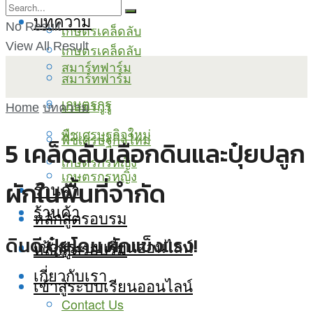
บทความ
No Result
เกษตรเคล็ดลับ
View All Result
เกษตรเคล็ดลับ
สมาร์ทฟาร์ม
สมาร์ทฟาร์ม
เกษตรกูรู
เกษตรกูรู
Home
บทความ
พืชเศรษฐกิจใหม่
พืชเศรษฐกิจใหม่
5 เคล็ดลับเลือกดินและปุ๋ยปลูก
เกษตรกรหญิง
เกษตรกรหญิง
ผักในพื้นที่จำกัด
ร้านค้า
ร้านค้า
หลักสูตรอบรม
ดินดี ปุ๋ยโดน ผักแข็งแรง!
เข้าสู่ระบบเรียนออนไลน์
หลักสูตรอบรม
เกี่ยวกับเรา
เข้าสู่ระบบเรียนออนไลน์
Contact Us