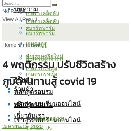
บทความ
No Result
เกษตรเคล็ดลับ
View All Result
เกษตรเคล็ดลับ
สมาร์ทฟาร์ม
สมาร์ทฟาร์ม
เกษตรกูรู
เกษตรกูรู
Home
ข่าวเกษตร
พืชเศรษฐกิจใหม่
พืชเศรษฐกิจใหม่
4 พฤติกรรม ปรับชีวิตสร้าง
เกษตรกรหญิง
เกษตรกรหญิง
ภูมิต้านทานสู้ covid 19
ร้านค้า
ร้านค้า
หลักสูตรอบรม
เข้าสู่ระบบเรียนออนไลน์
หลักสูตรอบรม
เกี่ยวกับเรา
เข้าสู่ระบบเรียนออนไลน์
by
kasetsanjorn
Contact Us
เมษายน 15, 2020