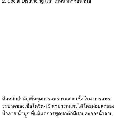
2. Social Distancing และใส่หน้ากากอนามัย
คือหลักสำคัญที่หยุดการแพร่กระจายเชื้อโรค การแพร่
ระบาดของเชื้อโควิด-19 สามารถแพร่ได้โดยฝอยละออง
น้ำลาย น้ำมูก ที่แม้แต่การพูดปกติก็มีฝอยละอองน้ำลาย