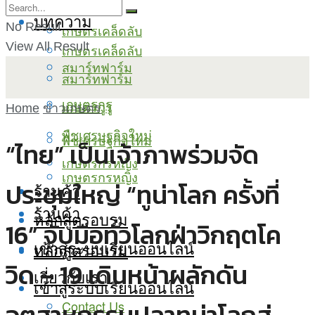
บทความ
No Result
เกษตรเคล็ดลับ
View All Result
เกษตรเคล็ดลับ
สมาร์ทฟาร์ม
สมาร์ทฟาร์ม
เกษตรกูรู
เกษตรกูรู
Home
ข่าวเกษตร
พืชเศรษฐกิจใหม่
พืชเศรษฐกิจใหม่
“ไทย” เป็นเจ้าภาพร่วมจัด
เกษตรกรหญิง
เกษตรกรหญิง
ประชุมใหญ่ “ทูน่าโลก ครั้งที่
ร้านค้า
ร้านค้า
หลักสูตรอบรม
16” จับมือทั่วโลกฝ่าวิกฤตโค
เข้าสู่ระบบเรียนออนไลน์
หลักสูตรอบรม
วิด – 19 เดินหน้าผลักดัน
เกี่ยวกับเรา
เข้าสู่ระบบเรียนออนไลน์
Contact Us