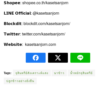
𝗦𝗵𝗼𝗽𝗲𝗲: shopee.co.th/kasetsanjorn
𝗟𝗜𝗡𝗘 𝗢𝗳𝗳𝗶𝗰𝗶𝗮𝗹: @kasetsanjorn
𝗕𝗹𝗼𝗰𝗸𝗱𝗶𝘁: blockdit.com/kasetsanjorn/
𝗧𝘄𝗶𝘁𝘁𝗲𝗿: twitter.com/kasetsanjorn/
𝗪𝗲𝗯𝘀𝗶𝘁𝗲: kasetsanjorn.com
Tags:
จุลินทรีย์สังเคราะห์แสง
นาข้าว
น้ำหมักจุลินทรีย์
ปลูกข้าวอย่างยั่งยืน