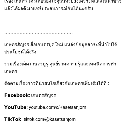
เรื่องไกลตัว ใครเคยลองใช้จุลินทรีย์สังเคราะห์แสงในนาข้าว
แล้วได้ผลดี มาแชร์ประสบการณ์กันได้นะครับ
………………………………………
เกษตรสัญจร สื่อเกษตรยุคใหม่ แหล่งข้อมูลสาระที่นำไปใช้
ประโยชน์ได้จริง
รวมเรื่องเด็ด เกษตรกูรู ศูนย์รวมความรู้และเทคนิคการทำ
เกษตร
ติดตามเรื่องราวที่น่าสนใจเกี่ยวกับเกษตรเพิ่มเติมได้ที่ :
𝗙𝗮𝗰𝗲𝗯𝗼𝗼𝗸: เกษตรสัญจร
𝗬𝗼𝘂𝗧𝘂𝗯𝗲: youtube.com/c/Kasetsanjorn
𝗧𝗶𝗸𝗧𝗼𝗸: tiktok.com/@kasetsanjorn