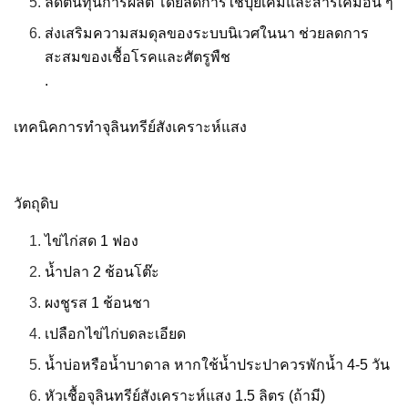
ลดต้นทุนการผลิต โดยลดการใช้ปุ๋ยเคมีและสารเคมีอื่น ๆ
ส่งเสริมความสมดุลของระบบนิเวศในนา ช่วยลดการ
สะสมของเชื้อโรคและศัตรูพืช
.
เทคนิคการทำจุลินทรีย์สังเคราะห์แสง
วัตถุดิบ
ไข่ไก่สด 1 ฟอง
น้ำปลา 2 ช้อนโต๊ะ
ผงชูรส 1 ช้อนชา
เปลือกไข่ไก่บดละเอียด
น้ำบ่อหรือน้ำบาดาล หากใช้น้ำประปาควรพักน้ำ 4-5 วัน
หัวเชื้อจุลินทรีย์สังเคราะห์แสง 1.5 ลิตร (ถ้ามี)