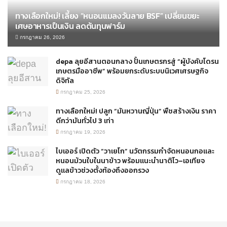
ทางเลือกใหม่! เลี้ยง “หนอนแมลงวันลาย BSF” เปลี่ยนขยะ
เศษอาหารเป็นเงิน ลดต้นทุนฟาร์ม
กรกฎาคม 26, 2026
depa ลุยอีสานตอนกลาง ปั้นเกษตรกรสู่ “ผู้บังคับโดรน
เกษตรมืออาชีพ” พร้อมยกระดับระบบนิเวศเศรษฐกิจ
ดิจิทัล
กรกฎาคม 25, 2026
ทางเลือกใหม่! ปลูก “มันหวานญี่ปุ่น” พืชสร้างเงิน ราคา
ดีกว่ามันทั่วไป 3 เท่า
กรกฎาคม 19, 2026
ไบเออร์ เปิดตัว “วาเยโก” นวัตกรรมกำจัดหนอนกอและ
หนอนม้วนใบในนาข้าว พร้อมแนะนำนาติโว–เอเทียจ
ดูแลข้าวช่วงตั้งท้องถึงออกรวง
กรกฎาคม 18, 2026