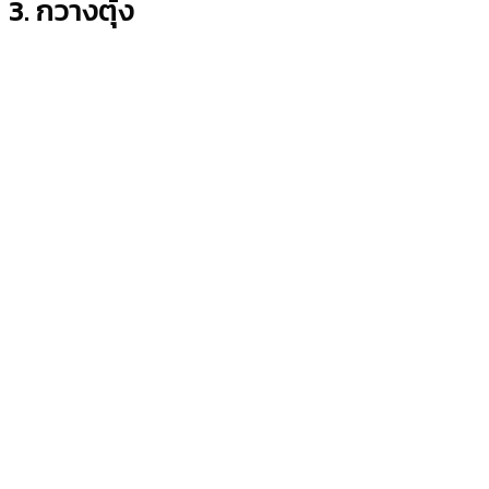
3. กวางตุ้ง