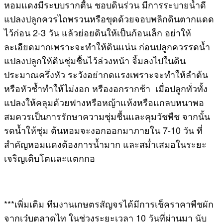
หอมแดงมีระบบรากตื้น ชอบดินร่วน มีการระบายน้ำดี
แปลงปลูกควรไถพรวนหรือขุดด้วยจอบพลิกดินตากแดด
ไว้ก่อน 2-3 วัน แล้วย่อยดินให้เป็นก้อนเล็ก อย่าให้
ละเอียดมากเพราะจะทำให้ดินแน่น ก่อนปลูกควรรดน้ำ
แปลงปลูกให้ดินชุ่มชื้นไว้ล่วงหน้า จิ้มลงไปในดิน
ประมาณครึ่งหัว ระวังอย่ากดแรงเพราะจะทำให้ลำต้น
หรือหัวช้ำทำให้ไม่งอก หรืองอกรากช้า เมื่อปลูกทั่วทั้ง
แปลงให้คลุมด้วยฟางหรือหญ้าแห้งหรือแกลบหนาพอ
สมควรเป็นการรักษาความชุ่มชื้นและคุมวัชพืช จากนั้น
รดน้ำให้ชุ่ม ต้นหอมจะงอกออกมาภายใน 7-10 วัน ที่
สำคัญหอมแดงต้องการน้ำมาก และสม่ำเสมอในระยะ
เจริญเติบโตและแตกกอ
***เพิ่มเติม ทีมงานเกษตรสัญจรได้มีการเช็คราคาพืชผัก
จากเว๋บตลาดไท ในช่วงระยะเวลา 10 วันที่ผ่านมา นับ