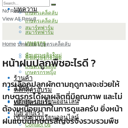
บทความ
No Result
เกษตรเคล็ดลับ
View All Result
เกษตรเคล็ดลับ
สมาร์ทฟาร์ม
สมาร์ทฟาร์ม
เกษตรกูรู
เกษตรกูรู
Home
บทความ
เกษตรเคล็ดลับ
พืชเศรษฐกิจใหม่
พืชเศรษฐกิจใหม่
หน้าฝนปลูกพืชอะไรดี ?
เกษตรกรหญิง
เกษตรกรหญิง
ร้านค้า
การเลือกปลูกผักตามฤดูกาลจะช่วยให้
ร้านค้า
หลักสูตรอบรม
เกษตรกรได้ผลผลิตที่มีคุณภาพ และไม่
เข้าสู่ระบบเรียนออนไลน์
หลักสูตรอบรม
ต้องเหนื่อยมากในการดูแลครับ ยิ่งหน้า
เกี่ยวกับเรา
เข้าสู่ระบบเรียนออนไลน์
ฝนแบบนี้เกษตรสัญจรจึงรวบรวมพืช
Contact Us