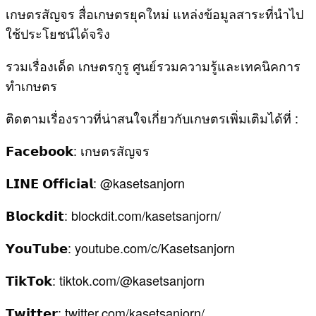
เกษตรสัญจร สื่อเกษตรยุคใหม่ แหล่งข้อมูลสาระที่นำไป
ใช้ประโยชน์ได้จริง
รวมเรื่องเด็ด เกษตรกูรู ศูนย์รวมความรู้และเทคนิคการ
ทำเกษตร
ติดตามเรื่องราวที่น่าสนใจเกี่ยวกับเกษตรเพิ่มเติมได้ที่ :
𝗙𝗮𝗰𝗲𝗯𝗼𝗼𝗸: เกษตรสัญจร
𝗟𝗜𝗡𝗘 𝗢𝗳𝗳𝗶𝗰𝗶𝗮𝗹: @kasetsanjorn
𝗕𝗹𝗼𝗰𝗸𝗱𝗶𝘁: blockdit.com/kasetsanjorn/
𝗬𝗼𝘂𝗧𝘂𝗯𝗲: youtube.com/c/Kasetsanjorn
𝗧𝗶𝗸𝗧𝗼𝗸: tiktok.com/@kasetsanjorn
𝗧𝘄𝗶𝘁𝘁𝗲𝗿: twitter.com/kasetsanjorn/