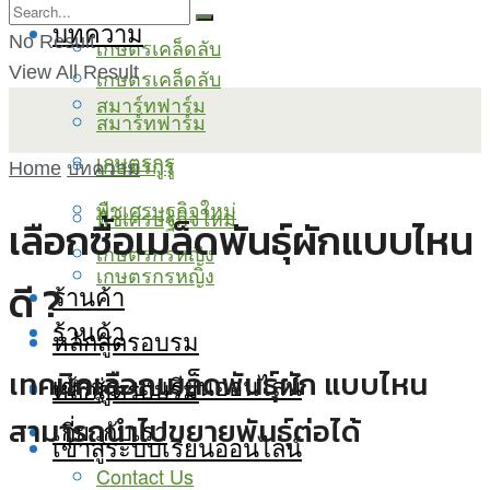
บทความ
No Result
เกษตรเคล็ดลับ
View All Result
เกษตรเคล็ดลับ
สมาร์ทฟาร์ม
สมาร์ทฟาร์ม
เกษตรกูรู
เกษตรกูรู
Home
บทความ
พืชเศรษฐกิจใหม่
พืชเศรษฐกิจใหม่
เลือกซื้อเมล็ดพันธุ์ผักแบบไหน
เกษตรกรหญิง
เกษตรกรหญิง
ดี ?
ร้านค้า
ร้านค้า
หลักสูตรอบรม
เทคนิคเลือกเมล็ดพันธุ์ผัก แบบไหน
เข้าสู่ระบบเรียนออนไลน์
หลักสูตรอบรม
สามารถนำไปขยายพันธุ์ต่อได้
เกี่ยวกับเรา
เข้าสู่ระบบเรียนออนไลน์
Contact Us