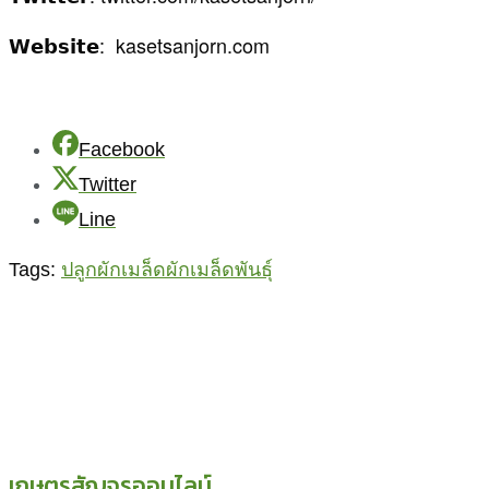
𝗪𝗲𝗯𝘀𝗶𝘁𝗲: kasetsanjorn.com
Facebook
Twitter
Line
Tags:
ปลูกผัก
เมล็ดผัก
เมล็ดพันธุ์
เกษตรสัญจรออนไลน์