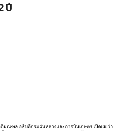
2 ปี
 กิตติมณฑล อธิบดีกรมฝนหลวงและการบินเกษตร เปิดเผยว่า