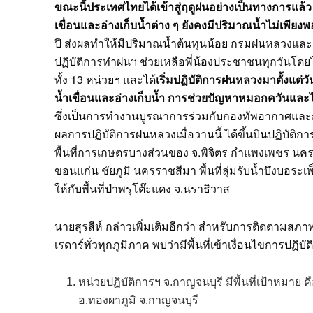
ขณะนี้ประเทศไทยได้เข้าสู่ฤดูฝนอย่างเป็นทางการแล้ว ต
เขื่อนและอ่างเก็บน้ำต่าง ๆ ยังคงมีปริมาณน้ำไม่เพียงพอ
ปี ส่งผลทำให้มีปริมาณน้ำต้นทุนน้อย กรมฝนหลวงและก
ปฏิบัติการทำฝนฯ ช่วยเหลือพี่น้องประชาชนทุกวันโดยไม
ทั้ง 13 หน่วยฯ และได้
เริ่มปฏิบัติการฝนหลวงมาตั้งแต่วั
น้ำเขื่อนและอ่างเก็บน้ำ การช่วยปัญหาหมอกควันและไ
ซึ่งเป็นการทำงานบูรณาการร่วมกับกองทัพอากาศแล
ผลการปฏิบัติการฝนหลวงเมื่อวานนี้ ได้ขึ้นบินปฏิบัต
พื้นที่การเกษตรบางส่วนของ จ.พิจิตร กำแพงเพชร นครส
ขอนแก่น ชัยภูมิ นครราชสีมา พื้นที่ลุ่มรับน้ำบึงบอระเพ
ให้กับพื้นที่ป่าพรุโต๊ะแดง จ.นราธิวาส
นายสุรสีห์ กล่าวเพิ่มเติมอีกว่า สำหรับการติดตา
เรดาร์ทั่วทุกภูมิภาค พบว่ามีพื้นที่เข้าเงื่อนไขการปฏิ
หน่วยปฏิบัติการฯ จ.กาญจนบุรี มีพื้นที่เป้าหมาย ค
อ.ทองผาภูมิ จ.กาญจนบุรี