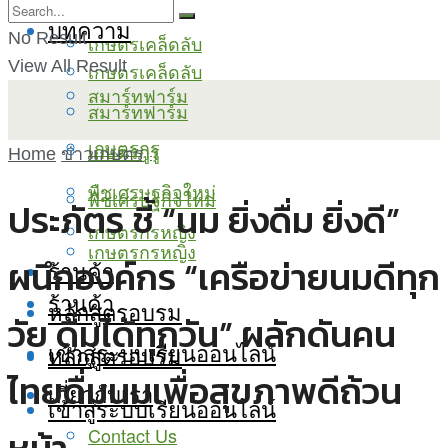
บทความ
No Result
เกษตรเคล็ดลับ
View All Result
เกษตรเคล็ดลับ
สมาร์ทฟาร์ม
สมาร์ทฟาร์ม
เกษตรกูรู
เกษตรกูรู
Home
ข่าวเกษตร
พืชเศรษฐกิจใหม่
พืชเศรษฐกิจใหม่
ประภัตร ชี้ “นม ยิ่งดื่ม ยิ่งดี”
เกษตรกรหญิง
เกษตรกรหญิง
ผนึกองค์กร “เครือข่ายนมดีทุก
ร้านค้า
ร้านค้า
หลักสูตรอบรม
วัย ดื่มได้ทุกวัน” ผลักดันคน
เข้าสู่ระบบเรียนออนไลน์
หลักสูตรอบรม
ไทยดื่มนมเพื่อสุขภาพดีถ้วน
เกี่ยวกับเรา
เข้าสู่ระบบเรียนออนไลน์
Contact Us