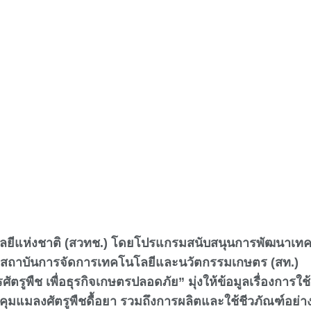
โลยีแห่งชาติ (สวทช.) โดยโปรแกรมสนับสนุนการพัฒนาเทคโ
ะสถาบันการจัดการเทคโนโลยีและนวัตกรรมเกษตร (สท.)
รูพืช เพื่อธุรกิจเกษตรปลอดภัย” มุ่งให้ข้อมูลเรื่องการใช
ุมแมลงศัตรูพืชดื้อยา รวมถึงการผลิตและใช้ชีวภัณฑ์อย