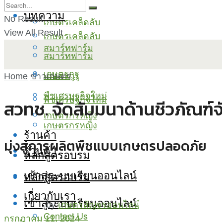
บทความ
No Result
เกษตรเคล็ดลับ
View All Result
เกษตรเคล็ดลับ
สมาร์ทฟาร์ม
สมาร์ทฟาร์ม
เกษตรกูรู
เกษตรกูรู
Home
ข่าวเกษตร
พืชเศรษฐกิจใหม่
พืชเศรษฐกิจใหม่
สวทช. จัดสัมมนาด้านชีวภัณฑ์จ
เกษตรกรหญิง
เกษตรกรหญิง
ร้านค้า
มุ่งสู่การผลิตพืชแบบเกษตรปลอดภัย
ร้านค้า
หลักสูตรอบรม
เข้าสู่ระบบเรียนออนไลน์
หลักสูตรอบรม
เกี่ยวกับเรา
เข้าสู่ระบบเรียนออนไลน์
by
เกษตรสัญจรออนไลน์
Contact Us
กรกฎาคม 11, 2024