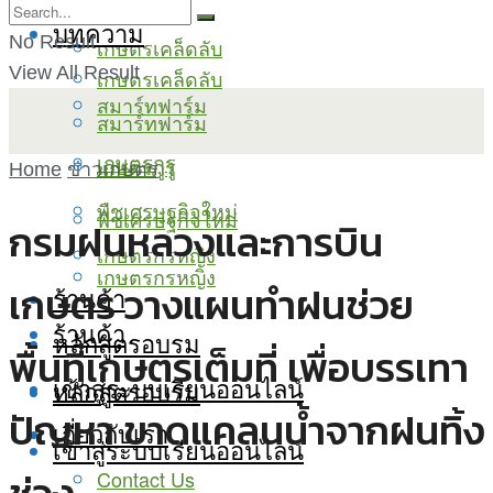
บทความ
No Result
เกษตรเคล็ดลับ
View All Result
เกษตรเคล็ดลับ
สมาร์ทฟาร์ม
สมาร์ทฟาร์ม
เกษตรกูรู
เกษตรกูรู
Home
ข่าวเกษตร
พืชเศรษฐกิจใหม่
พืชเศรษฐกิจใหม่
กรมฝนหลวงและการบิน
เกษตรกรหญิง
เกษตรกรหญิง
เกษตร วางแผนทำฝนช่วย
ร้านค้า
ร้านค้า
หลักสูตรอบรม
พื้นที่เกษตรเต็มที่ เพื่อบรรเทา
เข้าสู่ระบบเรียนออนไลน์
หลักสูตรอบรม
ปัญหา ขาดแคลนน้ำจากฝนทิ้ง
เกี่ยวกับเรา
เข้าสู่ระบบเรียนออนไลน์
Contact Us