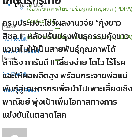
เกษตรกรไทย
เกี่ยวกับเรา
เงื่อนไขและนโยบายข้อมูลส่วนบุคลล (PDPA)
Contact Us
กรมประมง...โชว์ผลงานวิจัย “กุ้งขาว
สิชล 1” หลังปรับปรุงพันธุกรรมกุ้งขาว
เงื่อนไขและนโยบายข้อมูลส่วนบุคลล (PDPA)
No Result
แวนาไมให้เป็นสายพันธุ์คุณภาพได้
View All Result
สำเร็จ การันตี !! เลี้ยงง่าย โตไว ไร้โรค
และให้ผลผลิตสูง พร้อมกระจายพ่อแม่
No Result
พันธุ์สู่เกษตรกรเพื่อนำไปเพาะเลี้ยงเชิง
View All Result
พาณิชย์ พุ่งเป้าเพิ่มโอกาสทางการ
แข่งขันในตลาดโลก