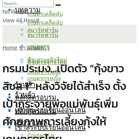
บทความ
No Result
เกษตรเคล็ดลับ
View All Result
เกษตรเคล็ดลับ
สมาร์ทฟาร์ม
สมาร์ทฟาร์ม
เกษตรกูรู
เกษตรกูรู
Home
ข่าวเกษตร
พืชเศรษฐกิจใหม่
พืชเศรษฐกิจใหม่
กรมประมง…เปิดตัว “กุ้งขาว
เกษตรกรหญิง
เกษตรกรหญิง
สิชล 1” หลังวิจัยได้สำเร็จ ตั้ง
ร้านค้า
ร้านค้า
หลักสูตรอบรม
เป้ากระจายพ่อแม่พันธุ์เพิ่ม
เข้าสู่ระบบเรียนออนไลน์
หลักสูตรอบรม
ศักยภาพการเลี้ยงกุ้งให้
เกี่ยวกับเรา
เข้าสู่ระบบเรียนออนไลน์
Contact Us