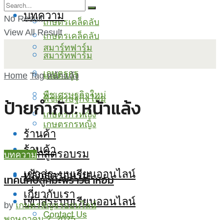
บทความ
No Result
เกษตรเคล็ดลับ
View All Result
เกษตรเคล็ดลับ
สมาร์ทฟาร์ม
สมาร์ทฟาร์ม
เกษตรกูรู
เกษตรกูรู
Home
Tag
หน้าแล้ง
พืชเศรษฐกิจใหม่
พืชเศรษฐกิจใหม่
ป้ายกำกับ:
หน้าแล้ง
เกษตรกรหญิง
เกษตรกรหญิง
ร้านค้า
ร้านค้า
หลักสูตรอบรม
บทความ
เข้าสู่ระบบเรียนออนไลน์
หลักสูตรอบรม
เทคนิคปลูกมะพร้าวน้ำหอม
เกี่ยวกับเรา
เข้าสู่ระบบเรียนออนไลน์
by
เกษตรสัญจรออนไลน์
Contact Us
พฤษภาคม 2, 2025