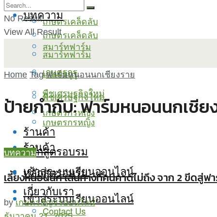
บทความ
No Result
เกษตรเคล็ดลับ
View All Result
เกษตรเคล็ดลับ
สมาร์ทฟาร์ม
สมาร์ทฟาร์ม
เกษตรกูรู
เกษตรกูรู
Home
Tag
ฟาร์มหนอนนกเชียงราย
พืชเศรษฐกิจใหม่
พืชเศรษฐกิจใหม่
ป้ายกำกับ:
ฟาร์มหนอนนกเชีย
เกษตรกรหญิง
เกษตรกรหญิง
ร้านค้า
ร้านค้า
หลักสูตรอบรม
บทความ
เข้าสู่ระบบเรียนออนไลน์
หลักสูตรอบรม
เลี้ยงหนอนนก เส้นทางที่คนคาดไม่ถึง จาก 2 ขีดสู่
เกี่ยวกับเรา
เข้าสู่ระบบเรียนออนไลน์
by
เกษตรสัญจรออนไลน์
Contact Us
ธันวาคม 21, 2025