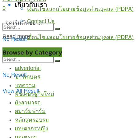
เกี่ยวกับเรา
เงื่อนไขและนโยบายข้อมูลส่วนบุคลล (PDPA)
0
Contact Us
จุดเริ่มต้นขอ ...
เงื่อนไขและนโยบายข้อมูลส่วนบุคลล (PDPA)
Read more
No Result
View All Result
Browse by Category
advertorial
No Result
ข่าวเกษตร
บทความ
View All Result
พืชเศษรฐกิจใหม่
ยังสามารถ
สมาร์มฟาร์ม
หลักสูตรอบรม
เกษตรกรหญิง
เกษตรกูรู