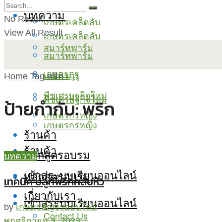
บทความ
No Result
เกษตรเคล็ดลับ
View All Result
เกษตรเคล็ดลับ
สมาร์ทฟาร์ม
สมาร์ทฟาร์ม
เกษตรกูรู
เกษตรกูรู
Home
Tag
พริก
พืชเศรษฐกิจใหม่
พืชเศรษฐกิจใหม่
ป้ายกำกับ:
พริก
เกษตรกรหญิง
เกษตรกรหญิง
ร้านค้า
ร้านค้า
หลักสูตรอบรม
บทความ
เข้าสู่ระบบเรียนออนไลน์
หลักสูตรอบรม
เทคนิค ปลูกพริกกลับหัว
เกี่ยวกับเรา
เข้าสู่ระบบเรียนออนไลน์
by
เกษตรสัญจรออนไลน์
Contact Us
พฤศจิกายน 3, 2023