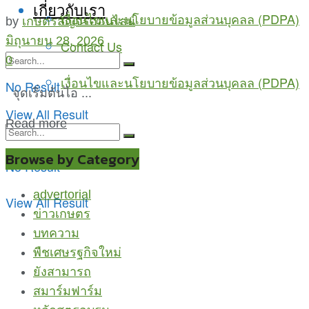
เกี่ยวกับเรา
เงื่อนไขและนโยบายข้อมูลส่วนบุคลล (PDPA)
by
เกษตรสัญจรออนไลน์
มิถุนายน 28, 2026
Contact Us
0
เงื่อนไขและนโยบายข้อมูลส่วนบุคลล (PDPA)
No Result
จุดเริ่มต้นไอ ...
View All Result
Read more
Browse by Category
No Result
advertorial
View All Result
ข่าวเกษตร
บทความ
พืชเศษรฐกิจใหม่
ยังสามารถ
สมาร์มฟาร์ม