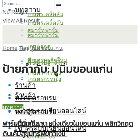
บทความ
No Result
เกษตรเคล็ดลับ
View All Result
เกษตรเคล็ดลับ
สมาร์ทฟาร์ม
สมาร์ทฟาร์ม
เกษตรกูรู
เกษตรกูรู
Home
Tag
ปูนิ่มขอนแก่น
พืชเศรษฐกิจใหม่
พืชเศรษฐกิจใหม่
ป้ายกำกับ:
ปูนิ่มขอนแก่น
เกษตรกรหญิง
เกษตรกรหญิง
ร้านค้า
ร้านค้า
หลักสูตรอบรม
บทความ
เข้าสู่ระบบเรียนออนไลน์
หลักสูตรอบรม
เกี่ยวกับเรา
ฟาร์มปูนิ่ม อีสาน หนึ่งเดียวในขอนแก่น พลิกวิกฤต
เข้าสู่ระบบเรียนออนไลน์
ดินเค็มสู่ขุมทรัพย์ทำเงิน
Contact Us