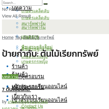
บทความ
No Result
เกษตรเคล็ดลับ
View All Result
เกษตรเคล็ดลับ
สมาร์ทฟาร์ม
สมาร์ทฟาร์ม
เกษตรกูรู
เกษตรกูรู
Home
Tag
ต้นไม้เรียกทรัพย์
พืชเศรษฐกิจใหม่
พืชเศรษฐกิจใหม่
ป้ายกำกับ:
ต้นไม้เรียกทรัพย์
เกษตรกรหญิง
เกษตรกรหญิง
ร้านค้า
ร้านค้า
หลักสูตรอบรม
บทความ
เข้าสู่ระบบเรียนออนไลน์
หลักสูตรอบรม
7 ต้นไม้มงคล
เกี่ยวกับเรา
เข้าสู่ระบบเรียนออนไลน์
by
เกษตรสัญจรออนไลน์
Contact Us
มกราคม 29, 2025