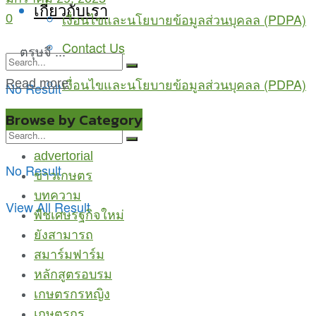
เกี่ยวกับเรา
เงื่อนไขและนโยบายข้อมูลส่วนบุคลล (PDPA)
0
Contact Us
ตรุษจี ...
เงื่อนไขและนโยบายข้อมูลส่วนบุคลล (PDPA)
Read more
No Result
View All Result
Browse by Category
advertorial
No Result
ข่าวเกษตร
บทความ
View All Result
พืชเศษรฐกิจใหม่
ยังสามารถ
สมาร์มฟาร์ม
หลักสูตรอบรม
เกษตรกรหญิง
เกษตรกูรู