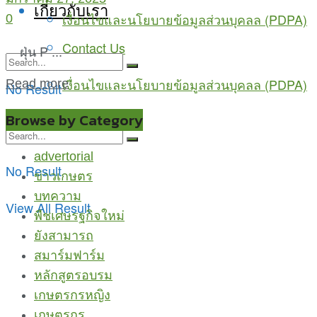
เกี่ยวกับเรา
เงื่อนไขและนโยบายข้อมูลส่วนบุคลล (PDPA)
0
Contact Us
ฝุ่น P ...
เงื่อนไขและนโยบายข้อมูลส่วนบุคลล (PDPA)
Read more
No Result
View All Result
Browse by Category
advertorial
No Result
ข่าวเกษตร
บทความ
View All Result
พืชเศษรฐกิจใหม่
ยังสามารถ
สมาร์มฟาร์ม
หลักสูตรอบรม
เกษตรกรหญิง
เกษตรกูรู