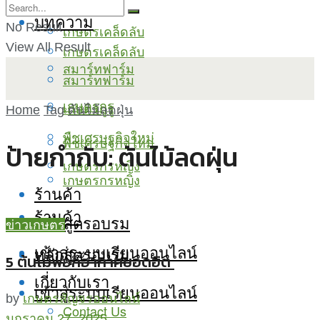
บทความ
No Result
เกษตรเคล็ดลับ
View All Result
เกษตรเคล็ดลับ
สมาร์ทฟาร์ม
สมาร์ทฟาร์ม
เกษตรกูรู
เกษตรกูรู
Home
Tag
ต้นไม้ลดฝุ่น
พืชเศรษฐกิจใหม่
พืชเศรษฐกิจใหม่
ป้ายกำกับ:
ต้นไม้ลดฝุ่น
เกษตรกรหญิง
เกษตรกรหญิง
ร้านค้า
ร้านค้า
หลักสูตรอบรม
ข่าวเกษตร
เข้าสู่ระบบเรียนออนไลน์
หลักสูตรอบรม
5 ต้นไม้ฟอกอากาศยอดฮิต
เกี่ยวกับเรา
เข้าสู่ระบบเรียนออนไลน์
by
เกษตรสัญจรออนไลน์
Contact Us
มกราคม 27, 2025