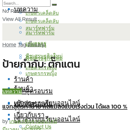
บทความ
No Result
เกษตรเคล็ดลับ
View All Result
เกษตรเคล็ดลับ
สมาร์ทฟาร์ม
สมาร์ทฟาร์ม
เกษตรกูรู
เกษตรกูรู
Home
Tag
ตั๊กแตน
พืชเศรษฐกิจใหม่
พืชเศรษฐกิจใหม่
ป้ายกำกับ:
ตั๊กแตน
เกษตรกรหญิง
เกษตรกรหญิง
ร้านค้า
ร้านค้า
หลักสูตรอบรม
บทความ
เข้าสู่ระบบเรียนออนไลน์
หลักสูตรอบรม
แจกสูตรทำน้ำยาไล่แมลงแบบเร่งด่วน ได้ผล 100 %
เกี่ยวกับเรา
เข้าสู่ระบบเรียนออนไลน์
by
เกษตรสัญจรออนไลน์
Contact Us
มีนาคม 25, 2023