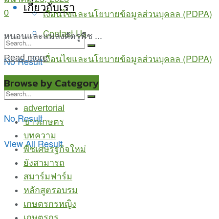
เกี่ยวกับเรา
เงื่อนไขและนโยบายข้อมูลส่วนบุคลล (PDPA)
0
Contact Us
หนอนและแมลงศัตรูพืช ...
เงื่อนไขและนโยบายข้อมูลส่วนบุคลล (PDPA)
Read more
No Result
View All Result
Browse by Category
advertorial
No Result
ข่าวเกษตร
บทความ
View All Result
พืชเศษรฐกิจใหม่
ยังสามารถ
สมาร์มฟาร์ม
หลักสูตรอบรม
เกษตรกรหญิง
เกษตรกูรู