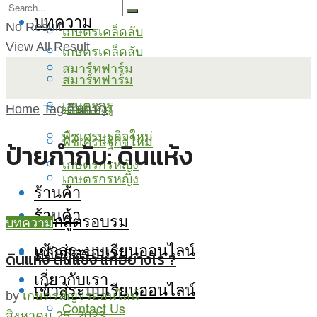
บทความ
No Result
เกษตรเคล็ดลับ
View All Result
เกษตรเคล็ดลับ
สมาร์ทฟาร์ม
สมาร์ทฟาร์ม
เกษตรกูรู
เกษตรกูรู
Home
Tag
ดินแห้ง
พืชเศรษฐกิจใหม่
พืชเศรษฐกิจใหม่
ป้ายกำกับ:
ดินแห้ง
เกษตรกรหญิง
เกษตรกรหญิง
ร้านค้า
ร้านค้า
หลักสูตรอบรม
บทความ
เข้าสู่ระบบเรียนออนไลน์
หลักสูตรอบรม
ดินแห้ง ดินแข็ง แก้อย่างไร ?
เกี่ยวกับเรา
เข้าสู่ระบบเรียนออนไลน์
by
เกษตรสัญจรออนไลน์
Contact Us
สิงหาคม 25, 2023