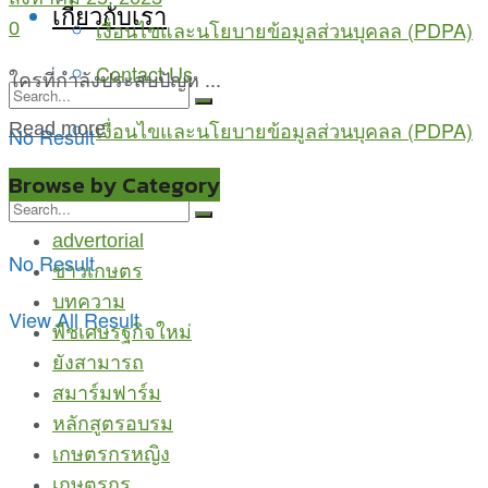
เกี่ยวกับเรา
เงื่อนไขและนโยบายข้อมูลส่วนบุคลล (PDPA)
0
Contact Us
ใครที่กำลังประสบปัญห ...
เงื่อนไขและนโยบายข้อมูลส่วนบุคลล (PDPA)
Read more
No Result
View All Result
Browse by Category
advertorial
No Result
ข่าวเกษตร
บทความ
View All Result
พืชเศษรฐกิจใหม่
ยังสามารถ
สมาร์มฟาร์ม
หลักสูตรอบรม
เกษตรกรหญิง
เกษตรกูรู