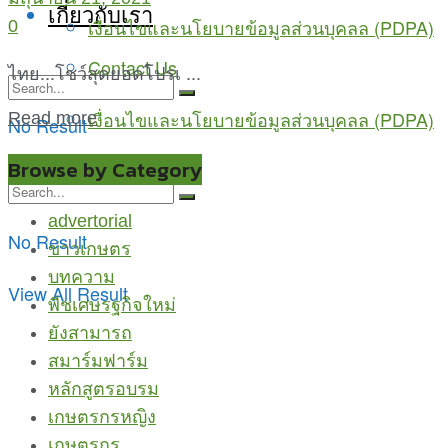
เกี่ยวกับเรา
เงื่อนไขและนโยบายข้อมูลส่วนบุคลล (PDPA)
0
Contact Us
ไทย...โชว์สุดยอดโปรเ ...
เงื่อนไขและนโยบายข้อมูลส่วนบุคลล (PDPA)
Read more
No Result
View All Result
Browse by Category
advertorial
No Result
ข่าวเกษตร
บทความ
View All Result
พืชเศษรฐกิจใหม่
ยังสามารถ
สมาร์มฟาร์ม
หลักสูตรอบรม
เกษตรกรหญิง
เกษตรกูรู