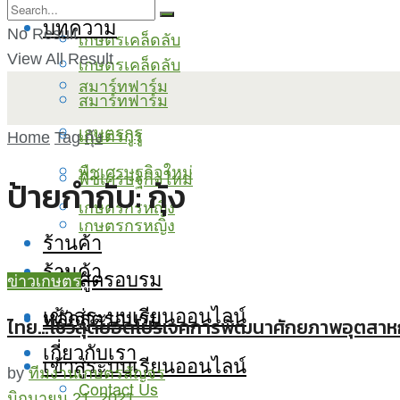
บทความ
No Result
เกษตรเคล็ดลับ
View All Result
เกษตรเคล็ดลับ
สมาร์ทฟาร์ม
สมาร์ทฟาร์ม
เกษตรกูรู
เกษตรกูรู
Home
Tag
กุ้ง
พืชเศรษฐกิจใหม่
พืชเศรษฐกิจใหม่
ป้ายกำกับ:
กุ้ง
เกษตรกรหญิง
เกษตรกรหญิง
ร้านค้า
ร้านค้า
หลักสูตรอบรม
ข่าวเกษตร
เข้าสู่ระบบเรียนออนไลน์
หลักสูตรอบรม
ไทย…โชว์สุดยอดโปรเจคการพัฒนาศักยภาพอุตสาหกรรมกุ
เกี่ยวกับเรา
เข้าสู่ระบบเรียนออนไลน์
by
ทีมงานเกษตรสัญจร
Contact Us
มิถุนายน 21, 2021