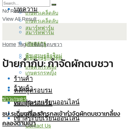
บทความ
No Result
เกษตรเคล็ดลับ
View All Result
เกษตรเคล็ดลับ
สมาร์ทฟาร์ม
สมาร์ทฟาร์ม
เกษตรกูรู
เกษตรกูรู
Home
Tag
กำจัดผักตบชวา
พืชเศรษฐกิจใหม่
พืชเศรษฐกิจใหม่
ป้ายกำกับ:
กำจัดผักตบชวา
เกษตรกรหญิง
เกษตรกรหญิง
ร้านค้า
ร้านค้า
หลักสูตรอบรม
ข่าวเกษตร
เข้าสู่ระบบเรียนออนไลน์
หลักสูตรอบรม
เกี่ยวกับเรา
ชป.ระดมเครื่องจักรกลเข้ากำจัดผักตบชวาเกลี้ยง
เข้าสู่ระบบเรียนออนไลน์
คลองตามเป้า
Contact Us