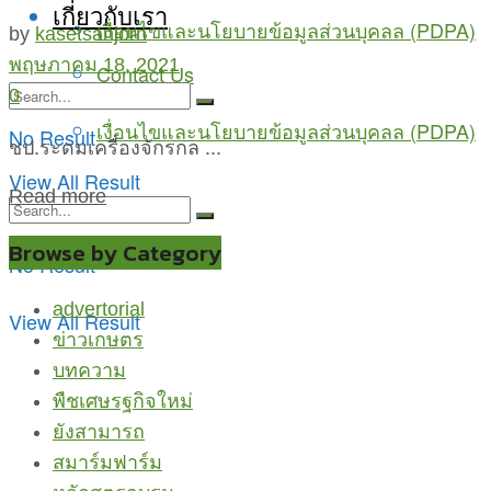
เกี่ยวกับเรา
เงื่อนไขและนโยบายข้อมูลส่วนบุคลล (PDPA)
by
kasetsanjorn
พฤษภาคม 18, 2021
Contact Us
0
เงื่อนไขและนโยบายข้อมูลส่วนบุคลล (PDPA)
No Result
ชป.ระดมเครื่องจักรกล ...
View All Result
Read more
Browse by Category
No Result
advertorial
View All Result
ข่าวเกษตร
บทความ
พืชเศษรฐกิจใหม่
ยังสามารถ
สมาร์มฟาร์ม