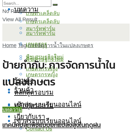
บทความ
No Result
เกษตรเคล็ดลับ
View All Result
เกษตรเคล็ดลับ
สมาร์ทฟาร์ม
สมาร์ทฟาร์ม
เกษตรกูรู
เกษตรกูรู
Home
Tag
การจัดการน้ำในแปลงเกษตร
พืชเศรษฐกิจใหม่
พืชเศรษฐกิจใหม่
ป้ายกำกับ:
การจัดการน้ำใน
เกษตรกรหญิง
เกษตรกรหญิง
แปลงเกษตร
ร้านค้า
ร้านค้า
หลักสูตรอบรม
เข้าสู่ระบบเรียนออนไลน์
หลักสูตรอบรม
บทความ
เกี่ยวกับเรา
เข้าสู่ระบบเรียนออนไลน์
เทคนิคปลูกพืชแบบยกแปลงสูงในฤดูฝน
Contact Us