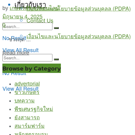
เกี่ยวกับเรา
เงื่อนไขและนโยบายข้อมูลส่วนบุคลล (PDPA)
by
เกษตรสัญจรออนไลน์
มิถุนายน 4, 2025
Contact Us
0
เงื่อนไขและนโยบายข้อมูลส่วนบุคลล (PDPA)
No Result
ช่วงฤด ...
View All Result
Read more
Browse by Category
No Result
advertorial
View All Result
ข่าวเกษตร
บทความ
พืชเศษรฐกิจใหม่
ยังสามารถ
สมาร์มฟาร์ม
หลักสูตรอบรม