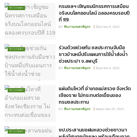
กรมชลฯ เชิญชมนิทรรศการเสมือน
ข่าวเกษตร
จริงบนโลกออนไลน์ ฉลองครบรอบปี
ที่ 119
BY
ทีมงานเกษตรสัญจร
มิถุนายน 8, 2021
ร่วมด้วยช่วยกัน ชลประทานจับมือ
ข่าวเกษตร
ชาวบ้านหมี่ปรับแผนการใช้น้ำส่งน้ำ
ช่วยประปา จ.ลพบุรี
BY
ทีมงานเกษตรสัญจร
มิถุนายน 4, 2021
แผ่นดินไหวที่ อำเภอแม่สรวย จังหวัด
ข่าวเกษตร
เชียงราย ไม่กระทบต่อเขื่อนของ
กรมชลประทาน
BY
ทีมงานเกษตรสัญจร
พฤษภาคม 25, 2021
ชป.ประสานขอฝนหลวงช่วยชาวนา
ข่าวเกษตร
หลังมีฝนตกน้อยลง พร้อมเตือนภาค