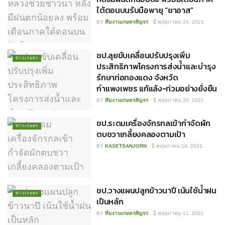
ใต้ตอนบนรับมือพายุ “ยาอาส”
BY
ทีมงานเกษตรสัญจร
พฤษภาคม 24, 2021
ชป.ลุยขับเคลื่อนปรับปรุงเพิ่ม
ข่าวเกษตร
ประสิทธิภาพโครงการส่งน้ำและบำรุง
รักษาท่อทองแดง จังหวัด
กำแพงเพชร แก้แล้ง-ท่วมอย่างยั่งยืน
BY
ทีมงานเกษตรสัญจร
พฤษภาคม 20, 2021
ชป.ระดมเครื่องจักรกลเข้ากำจัดผัก
ข่าวเกษตร
ตบชวาเกลี้ยงคลองตามเป้า
BY
KASETSANJORN
พฤษภาคม 18, 2021
ชป.วางแผนปลูกข้าวนาปี เน้นใช้น้ำฝน
ข่าวเกษตร
เป็นหลัก
BY
ทีมงานเกษตรสัญจร
พฤษภาคม 11, 2021