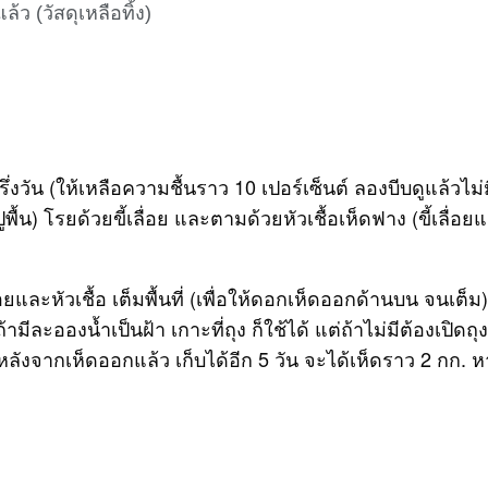
้ว (วัสดุเหลือทิ้ง)
ึ่งวัน (ให้เหลือความชื้นราว 10 เปอร์เซ็นต์ ลองบีบดูแล้วไม
น) โรยด้วยขี้เลื่อย และตามด้วยหัวเชื้อเห็ดฟาง (ขี้เลื่อย
อยและหัวเชื้อ เต็มพื้นที่ (เพื่อให้ดอกเห็ดออกด้านบน จนเต็ม
ีละอองน้ำเป็นฝ้า เกาะที่ถุง ก็ใช้ได้ แต่ถ้าไม่มีต้องเปิดถุง
ต) หลังจากเห็ดออกแล้ว เก็บได้อีก 5 วัน จะได้เห็ดราว 2 กก.