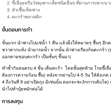
ขี้เลื่อยหรือวัสดุเพาะเห็ดชนิดอื่นๆ ที่ผ่านการเพาะมาแล
หัวเชื้อเห็ดฟาง
ตะกร้าพลาสติก
ขั้นตอนการทำ
ขั้นแรก นำฟางไปแช่น้ำ 1 คืน แล้วผึ่งให้หมาดๆ ชื้นๆ อีกคร
ชวาตากแห้ง นำมารดน้ำ จากนั้น นำฟางเรียงก้นตะกร้า (ปูพื้
ออกตามขอบตะกร้า เป็นชั้นๆ ขึ้นมา)
ทำซ้ำกันจนครบ 4 ชั้น เต็มตะร้า โดยชั้นสุดท้าย โรยขี้เลื่
ต้องการความร้อน ชื้น) หลังจากผ่านไป 4-5 วัน ให้สังเกต ถ้าม
4 ถึงวันที่ 9 อย่าเปิดถุง มิเช่นนั้น ดอกจะชะงักการเติบโ
นำไปทำปุ๋ยหมักต่อได้
การลงทุน