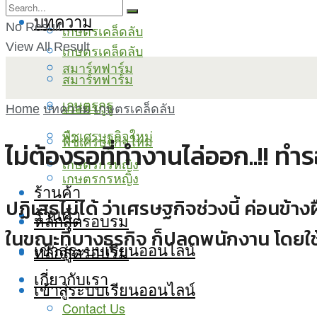
บทความ
No Result
เกษตรเคล็ดลับ
View All Result
เกษตรเคล็ดลับ
สมาร์ทฟาร์ม
สมาร์ทฟาร์ม
เกษตรกูรู
เกษตรกูรู
Home
บทความ
เกษตรเคล็ดลับ
พืชเศรษฐกิจใหม่
พืชเศรษฐกิจใหม่
ไม่ต้องรอที่ทำงานไล่ออก..!! 
เกษตรกรหญิง
เกษตรกรหญิง
ร้านค้า
ปฏิเสธไม่ได้ ว่าเศรษฐกิจช่วงนี้ ค่อนข้าง
ร้านค้า
หลักสูตรอบรม
ในขณะที่บางธุรกิจ ก็ปลดพนักงาน โดยใช้
เข้าสู่ระบบเรียนออนไลน์
หลักสูตรอบรม
เกี่ยวกับเรา
เข้าสู่ระบบเรียนออนไลน์
Contact Us