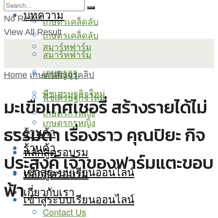
บทความ
No Result
เกษตรเคล็ดลับ
View All Result
เกษตรเคล็ดลับ
สมาร์ทฟาร์ม
สมาร์ทฟาร์ม
เกษตรกูรู
เกษตรกูรู
Home
เกษตรสัญจรคลิป
พืชเศรษฐกิจใหม่
พืชเศรษฐกิจใหม่
มะเขือเทศเชอรี่ สร้างรายได้ไม่
เกษตรกรหญิง
เกษตรกรหญิง
ธรรมดา เรื่องราว คุณปิยะ กิจ
ร้านค้า
ร้านค้า
หลักสูตรอบรม
ประสงค์ เจ้าของฟาร์มแตะขอบ
เข้าสู่ระบบเรียนออนไลน์
หลักสูตรอบรม
ฟ้า
เกี่ยวกับเรา
เข้าสู่ระบบเรียนออนไลน์
Contact Us