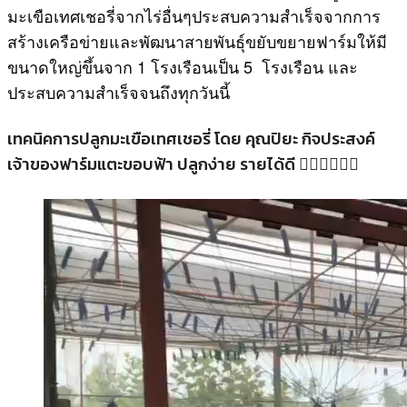
มะเขือเทศเชอรี่จากไร่อื่นๆประสบความสำเร็จจากการ
สร้างเครือข่ายและพัฒนาสายพันธุ์ขยับขยายฟาร์มให้มี
ขนาดใหญ่ขึ้นจาก 1 โรงเรือนเป็น 5 โรงเรือน และ
ประสบความสำเร็จจนถึงทุกวันนี้
เทคนิคการปลูกมะเขือเทศเชอรี่ โดย คุณปิยะ กิจประสงค์
เจ้าของฟาร์มแตะขอบฟ้า ปลูกง่าย รายได้ดี 👍🏻👍🏻👍🏻