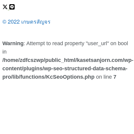
© 2022 เกษตรสัญจร
Warning
: Attempt to read property "user_url" on bool
in
/home/zdfcszwp/public_html/kasetsanjorn.com/wp-
content/plugins/wp-seo-structured-data-schema-
pro/lib/functions/KcSeoOptions.php
on line
7