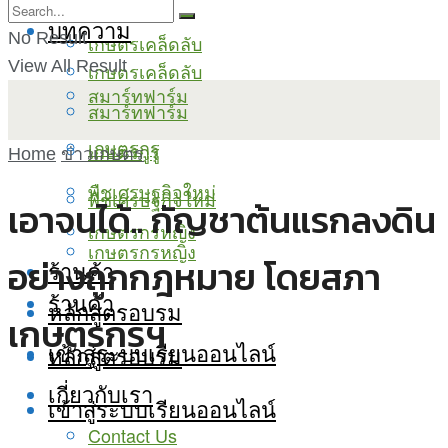
บทความ
No Result
เกษตรเคล็ดลับ
View All Result
เกษตรเคล็ดลับ
สมาร์ทฟาร์ม
สมาร์ทฟาร์ม
เกษตรกูรู
เกษตรกูรู
Home
ข่าวเกษตร
พืชเศรษฐกิจใหม่
พืชเศรษฐกิจใหม่
เอาจนได้.. กัญชาต้นแรกลงดิน
เกษตรกรหญิง
เกษตรกรหญิง
อย่างถูกกฎหมาย โดยสภา
ร้านค้า
ร้านค้า
หลักสูตรอบรม
เกษตรกรฯ
เข้าสู่ระบบเรียนออนไลน์
หลักสูตรอบรม
เกี่ยวกับเรา
เข้าสู่ระบบเรียนออนไลน์
Contact Us