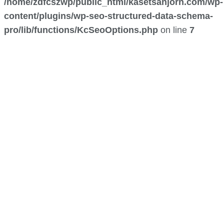
/home/zdfcszwp/public_html/kasetsanjorn.com/wp-
content/plugins/wp-seo-structured-data-schema-
pro/lib/functions/KcSeoOptions.php
on line
7