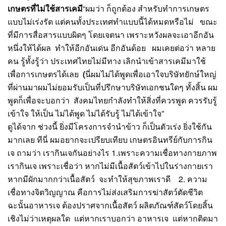
เกษตรที่ไม่ใช้สารเคมี
“ผมว่า ก็ถูกต้อง สำหรับทำการเกษตร
แบบไม่เร่งรัด แต่คนทั้งประเทศทำแบบนี้ได้หมดหรือไม่ ขณะ
ที่มีการสื่อสารแบบผิดๆ โดยเจตนา เพราะหวังผลจะเอาอีกอัน
หนึ่งให้ได้ผล ทำให้อีกอันเด่น อีกอันด้อย ผมเคยต่อว่า หลาย
คน รู้ทั้งรู้ว่า ประเทศไทยไม่มีทาง เลิกนำเข้าสารเคมีมาใช้
เพื่อการเกษตรได้เลย
(
นี่ผมไม่ได้พูดเพื่อเอาใจบริษัทยักษ์ใหญ่
ที่ผ่านมาผมไม่ยอมรับเป็นที่ปรึกษาบริษัทเอกชนใดๆ ทั้งสิ้น ผม
พูดก็เพื่อจะบอกว่า สังคมไทยกำลังทำให้สิ่งที่ควรพูด ควรรับรู้
เข้าใจ ให้เป็น ไม่ได้พูด ไม่ได้รับรู้ ไม่ได้เข้าใจ”
ดูได้จาก ช่วงนี้ ยิ่งมีโครงการจำนำข้าว ก็เป็นตัวเร่ง ยิ่งใช้กัน
มากเลย ทีนี่ ผมอยากจะเปรียบเทียบ เกษตรอินทรีย์กับการกิน
เจ ถามว่า เรากินเจกันอย่างไร 1.เพราะความเชื่อทางกายภาพ
เรากินเจ เพราะเชื่อว่า หากไม่มีเนื้อสัตว์เข้าไปในร่างกายเรา
หากมีผักมากกว่าเนื้อสัตว์ จะทำให้สุขภาพเราดี 2. ความ
เชื่อทางจิตวิญญาณ คือการไม่ส่งเสริมการฆ่าสัตว์ตัดชีวิต
ฉะนั้นอาหารเจ ต้องปราศจากเนื้อสัตว์ ผลิตภัณฑ์สัตว์โดยสิ้น
เชิงไม่ว่าเหตุผลใด แต่หากเราบอกว่า อาหารเจ แต่หากติดมา