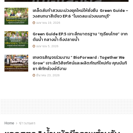
เคล็ดลับทำสวนมะม่วงยุคใหม่ให้ยั่งยืน Green Guide –
วงสนทนาสีเขียว EP.6 “โมเดลมะม่วงนนทบุรี”
เมษายน 19, 2026
Green Guide EP.5 เจาะลึกมาตรฐาน “ทุเรียนไทย” จาก
ต้นน้ำ กลางน้ำ ถึงปลายน้ำ
เมษายน 5, 2026
เกษตรสัญจรร่วมงาน “ BioForward : Together We
Grow” เจาะลึกวิสัยทัศน์และผลิตภัณฑ์ใหม่กับ คุณนันทิ
ยา พิทักษ์วงษ์ดีงาม
มีนาคม 23, 2026
Home
ข่าวเกษตร