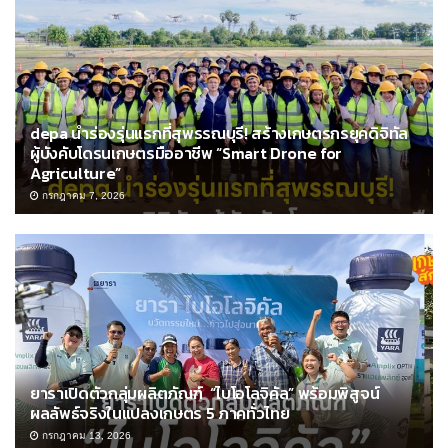
depa นำร่องรุ่นแรกที่สุพรรณบุรี! สร้างเกษตรกรยุคดิจิทัล
ผู้บังคับโดรนเกษตรมืออาชีพ “Smart Drone for
Agriculture”
กรกฎาคม 7, 2026
ยาราเปิดตัวกลุ่มผลิตภัณฑ์ “ไบโอโลจิคัล” พร้อมพิสูจน์
ผลลัพธ์จริงในแปลงเกษตร 5 ภาคทั่วไทย
กรกฎาคม 13, 2026