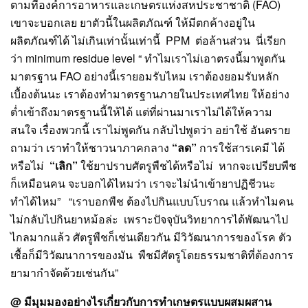
ตามที่องค์การอาหารและเกษตรแห่งสหประชาชาติ (FAO)
เขาจะบอกเลย ยาตัวนี้ในผลิตภัณฑ์ ให้มีตกค้างอยู่ใน
ผลิตภัณฑ์ได้ ไม่เกินเท่านั้นเท่านี้ PPM ต่อล้านส่วน นี่เรียก
ว่า minimum residue level “ ทำไมเราไม่เอาตรงนี้มาพูดกัน
มาตรฐาน FAO อย่างนี้เรายอมรับไหม เราต้องยอมรับหลัก
เบื้องต้นนะ เราต้องทำมาตรฐานภายในประเทศไทย ให้อย่าง
ต่ำเข้าถึงมาตรฐานนี้ให้ได้ แต่ที่ผ่านมาเราไม่ได้ให้ความ
สนใจ เรื่องพวกนี้ เราไม่พูดกัน กลับไปพูดว่า อย่าใช้ อันตราย
ถามว่า เราทำให้ชาวนาภาคกลาง
“ลด”
การใช้สารเคมี ได้
หรือไม่
“เลิก”
ใช้ยาปราบศัตรูพืชได้หรือไม่ หากจะเปรียบพืช
ก็เหมือนคน จะบอกได้ไหมว่า เราจะไม่นำเข้ายาปฏิชีวนะ
ทำได้ไหม” “เราบอกพืช ต้องไปกินแบบโบราณ แล้วทำไมคน
ไม่กลับไปกินยาหม้อล่ะ เพราะปัจจุบันวิทยาการได้พัฒนาไป
ไกลมากแล้ว ศัตรูพืชก็เช่นเดียวกัน มีวิวัฒนาการของโรค ตัว
เชื้อก็มีวิวัฒนาการของมัน พืชมีศัตรูโดยธรรมชาติที่ต้องการ
ยามากำจัดด้วยเช่นกัน”
@ มีมุมมองอย่างไรเกี่ยวกับการทำเกษตรแบบผสมผสาน