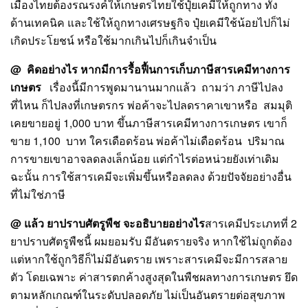
เมืองไทยต้องรณรงค์ให้เกษตรไทยใช้ปุ๋ยเคมีให้ถูกทาง ทั้ง
ด้านเทคนิค และใช้ให้ถูกทางเศรษฐกิจ ปุ๋ยเคมีใช้น้อยไปก็ไม่
เกิดประโยชน์ หรือใช้มากเกินไปก็เกินจำเป็น
@ คิดอย่างไร หากมีการรื้อฟื้นการเก็บภาษีสารเคมีทางการ
เกษตร
เรื่องนี้มีการพูดมานานมากแล้ว ถามว่า ภาษีไปลง
ที่ไหน ก็ไปลงที่เกษตรกร พ่อค้าจะไปลดราคาเขาหรือ สมมุติ
เคยขายอยู่ 1,000 บาท ขึ้นภาษีสารเคมีทางการเกษตร เขาก็
ขาย 1,100 บาท ใครเดือดร้อน พ่อค้าไม่เดือดร้อน ปริมาณ
การขายเขาอาจลดลงเล็กน้อย แต่กำไรต่อหน่วยยังเท่าเดิม
ฉะนั้น การใช้สารเคมีจะเพิ่มขึ้นหรือลดลง ด้วยปัจจัยอย่างอื่น
ที่ไม่ใช่ภาษี
@ แล้ว ยาปราบศัตรูพืช จะอธิบายอย่างไร
สารเคมีประเภทที่ 2
ยาปราบศัตรูพืชนี้ ผมยอมรับ มีอันตรายจริง หากใช้ไม่ถูกต้อง
แต่หากใช้ถูกวิธีก็ไม่มีอันตราย เพราะสารเคมีจะมีการสลาย
ตัว โดยเฉพาะ ค่าสารตกค้างสูงสุดในพืชผลทางการเกษตร ยึด
ตามหลักเกณฑ์ในระดับปลอดภัย ไม่เป็นอันตรายต่อสุขภาพ