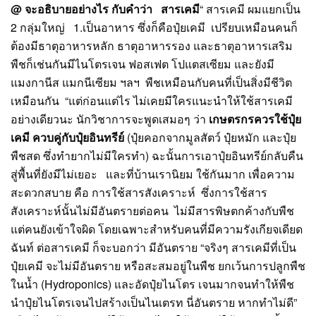
@ จะอธิบายอย่างไร กับคำว่า สารเคมี
“ สารเคมี ผมแยกเป็น
2 กลุ่มใหญ่ 1.เป็นอาหาร ซึ่งก็คือปุ๋ยเคมี เปรียบเหมือนคนก็
ต้องมีธาตุอาหารหลัก ธาตุอาหารรอง และธาตุอาหารเสริม
พืชก็เช่นกันมีไนโตรเจน ฟอสเฟต โปแตสเซียม และยังมี
แมงกานีส แมกนีเซียม ฯลฯ พืชเหมือนกับคนที่เป็นสิ่งมีชีวิต
เหมือนกัน “แต่ก่อนแต่ไร ไม่เคยมีใครแนะนำให้ใช้สารเคมี
อย่างเดียวนะ นักวิชาการจะพูดเสมอๆ ว่า
เกษตรกรควรใช้ปุ๋ย
เคมี ควบคู่กับปุ๋ยอินทรีย์
(ปุ๋ยคอกจากมูลสัตว์ ปุ๋ยหมัก และปุ๋ย
พืชสด ซึ่งทำยากไม่มีใครทำ) ฉะนั้นการเอาปุ๋ยอินทรีย์กลับคืน
สู่พื้นที่ยังมีไม่เยอะ และที่บ้านเรานิยม ใช้กันมาก เพื่อความ
สะดวกสบาย คือ การใช้สารสังเคราะห์ ซึ่งการใช้สาร
สังเคราะห์นั้นไม่มีอันตรายต่อคน ไม่มีสารพิษตกค้างกับพืช
แต่คนยังเข้าใจผิด โดยเฉพาะสำหรับคนที่มีความรังเกียจเดียด
ฉันท์ ต่อสารเคมี ก็จะบอกว่า มีอันตราย “จริงๆ สารเคมีที่เป็น
ปุ๋ยเคมี จะไม่มีอันตราย หรือสะสมอยู่ในพืช ยกเว้นการปลูกพืช
ในน้ำ (Hydroponics) และอัดปุ๋ยไนโตร เจนมากจนทำให้พืช
นำปุ๋ยไนโตรเจนไปสร้างเป็นไนเตรท นี่อันตราย หากทำไม่ดี”