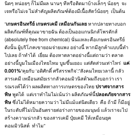
นิดๆ หน่อยๆ ก็ไม่มีผล นานๆ ทีหรือติดมาบ้างเล็กๆ น้อยๆ จะ
เจหรือไม่เจ ไม่สำคัญผลิตภัณฑ์ต้องมีเนื้อสัตว์น้อยๆ เป็นต้น
“
เกษตรอินทรีย์ เกษตรเคมี เหมือนกันเลย
หากปลายทางบอก
ผลิตภัณฑ์ที่คุณมาขายฉัน ต้องเป็นออแกนนิกส์โพรดักส์
(absolutely free from chemical) นั่นแหละคือเกษตรอินทรีย์
ดังนั้น ผู้บริโภคเขายอมจ่ายแพง อย่างนี้ หากมีลูกค้าแบบนี้ทำ
ไปเลย ถ้าทำได้ เยี่ยม ต้องหาตลาดอย่างนี้แต่ถามว่า ตลาด
อย่างนี้บูมในเมืองไทยไหม บูมขึ้นเยอะ แต่สัดส่วนเท่าไหร่
แค่
0.001%
“คุยกับ ‘อดิศักดิ์ ศรีสรรพกิจ’:”สังคมไทยเวลานี้ กลัว
สารเคมี เหมือนสมัยเรากลัวคอมมิวนิสต์”ผมถึงบอกว่า เรา
รณรงค์ได้ว่า ผลผลิตทางการเกษตรของไทย
ปราศจากสาร
พิษ
พูดได้ แต่เราทำไมไม่เน้นว่า ผลิตภัณฑ์นี้
ปลอดภัยจากสาร
พิษ
ซึ่งไม่ได้หมายความว่า ไม่มีแม้แต่นิดเดียว คือ ถ้ามี ก็มีอยู่
ในระดับที่ไม่เป็นอันตรายต่อร่างกายของมนุษย์ แล้วเราจะไป
สร้างความน่ากลัว ของสารเคมี ปุ๋ยเคมี ให้เหมือนยุค
คอมมิวนิสต์ ทำไม”