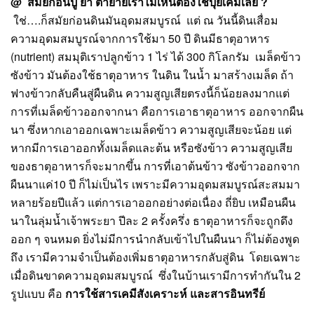
@ สมัยก่อนปู่ ย่า ตายายเราไม่เห็นต้องใช้ปุ๋ยเคมีเลย ?
ใช่….ก็สมัยก่อนดินมันอุดมสมบูรณ์ แต่ ณ วันนี้ดินเสื่อม
ความอุดมสมบูรณ์จากการใช้มา 50 ปี ดินมีธาตุอาหาร
(nutrient) สมมุติเราปลูกข้าว 1 ไร่ ได้ 300 กิโลกรัม เมล็ดข้าว
ซังข้าว มันต้องใช้ธาตุอาหาร ในดิน ในน้ำ มาสร้างเมล็ด ถ้า
ฟางข้าวกลับคืนสู่ผืนดิน ความสูญเสียตรงนี้ก็น้อยลงมากแต่
การที่เมล็ดข้าวออกจากนา คือการเอาธาตุอาหาร ออกจากผืน
นา ซึ่งหากเอาออกเฉพาะเมล็ดข้าว ความสูญเสียจะน้อย แต่
หากมีการเอาออกทั้งเมล็ดและต้น หรือซังข้าว ความสูญเสีย
ของธาตุอาหารก็จะมากขึ้น การที่เอาต้นข้าว ซังข้าวออกจาก
ผืนนาแค่10 ปี ก็ไม่เป็นไร เพราะมีความอุดมสมบูรณ์สะสมมา
หลายร้อยปีแล้ว แต่การเอาออกอย่างต่อเนื่อง ถี่ยิบ เหมือนผืน
นาในลุ่มน้ำเจ้าพระยา ปีละ 2 ครั้งครึ่ง ธาตุอาหารก็จะถูกดึง
ออก ๆ จนหมด ยิ่งไม่มีการนำกลับเข้าไปในผืนนา ก็ไม่ต้องพูด
ถึง เรามีความจำเป็นต้องเพิ่มธาตุอาหารกลับสู่ดิน โดยเฉพาะ
เมื่อดินขาดความอุดมสมบูรณ์ ซึ่งในบ้านเรามีการทำกันใน 2
รูปแบบ คือ
การใช้สารเคมีสังเคราะห์ และสารอินทรีย์