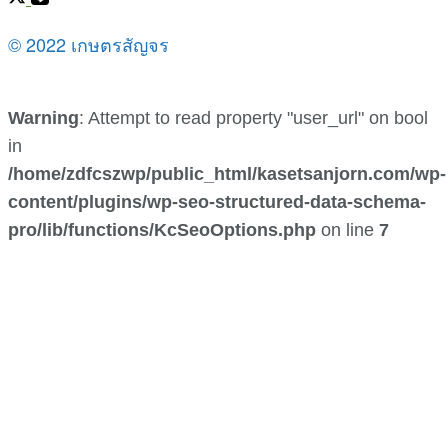
© 2022 เกษตรสัญจร
Warning
: Attempt to read property "user_url" on bool
in
/home/zdfcszwp/public_html/kasetsanjorn.com/wp-
content/plugins/wp-seo-structured-data-schema-
pro/lib/functions/KcSeoOptions.php
on line
7