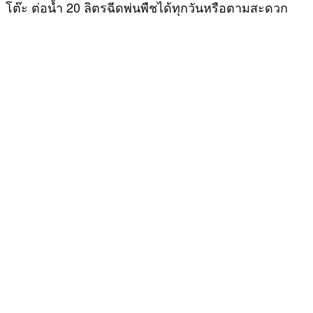
โต๊ะ ต่อน้ำ 20 ลิตรฉีดพ่นพืชได้ทุกวันหรือตามสะดวก