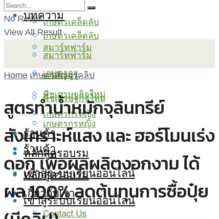
บทความ
No Result
เกษตรเคล็ดลับ
View All Result
เกษตรเคล็ดลับ
สมาร์ทฟาร์ม
สมาร์ทฟาร์ม
เกษตรกูรู
เกษตรกูรู
Home
เกษตรสัญจรคลิป
พืชเศรษฐกิจใหม่
พืชเศรษฐกิจใหม่
สูตรทำน้ำหมักจุลินทรีย์
เกษตรกรหญิง
เกษตรกรหญิง
สังเคราะห์แสง และ ฮอร์โมนเร่ง
ร้านค้า
ร้านค้า
หลักสูตรอบรม
ดอก เพื่อผลผลิตงอกงาม ได้
เข้าสู่ระบบเรียนออนไลน์
หลักสูตรอบรม
ผล 100% ลดต้นทุนการซื้อปุ๋ย
เกี่ยวกับเรา
เข้าสู่ระบบเรียนออนไลน์
Contact Us