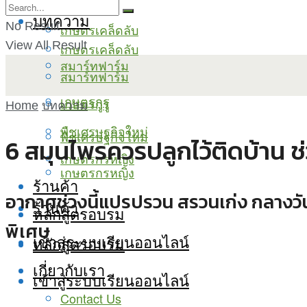
บทความ
No Result
เกษตรเคล็ดลับ
View All Result
เกษตรเคล็ดลับ
สมาร์ทฟาร์ม
สมาร์ทฟาร์ม
เกษตรกูรู
เกษตรกูรู
Home
บทความ
พืชเศรษฐกิจใหม่
พืชเศรษฐกิจใหม่
6 สมุนไพรควรปลูกไว้ติดบ้าน ช่
เกษตรกรหญิง
เกษตรกรหญิง
ร้านค้า
อากาศช่วงนี้แปรปรวน สรวนเก่ง กลางวัน
ร้านค้า
หลักสูตรอบรม
พิเศษ
เข้าสู่ระบบเรียนออนไลน์
หลักสูตรอบรม
เกี่ยวกับเรา
เข้าสู่ระบบเรียนออนไลน์
Contact Us