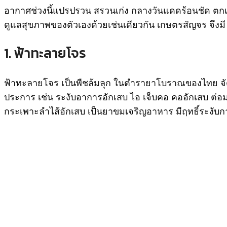
อากาศช่วงนี้แปรปรวน สรวนเก่ง กลางวันแดดร้อนชัด ตกเย็น
ดูแลสุขภาพของตัวเองด้วยเช่นเดียวกัน เกษตรสัญจร จึงมี
1. ฟ้าทะลายโจร
ฟ้าทะลายโจร เป็นพืชล้มลุก ในตำรายาโบราณของไทย จัดให้
ประการ เช่น ระงับอาการอักเสบ ไอ เจ็บคอ คออักเสบ ต่อมท
กระเพาะลำไส้อักเสบ เป็นยาขมเจริญอาหาร มีฤทธิ์ระงับกา