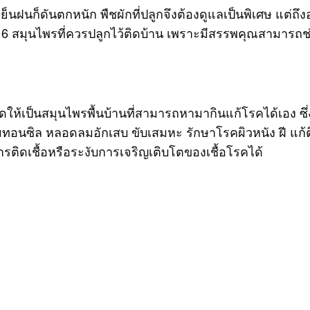
ฝนก็ดันตกหนัก พืชผักที่ปลูกจึงต้องดูแลเป็นพิเศษ แต่ถึง
 6 สมุนไพรที่ควรปลูกไว้ติดบ้าน เพราะมีสรรพคุณสามารถช่
เป็นสมุนไพรพื้นบ้านที่สามารถหามากินแก้โรคได้เอง ซึ่งม
อนซิล หลอดลมอักเสบ ขับเสมหะ รักษาโรคผิวหนัง ฝี แก้ติดเ
รติดเชื้อหรือระงับการเจริญเติบโตของเชื้อโรคได้