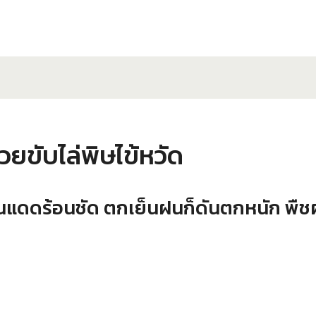
วยขับไล่พิษไข้หวัด
แดดร้อนชัด ตกเย็นฝนก็ดันตกหนัก พืชผั