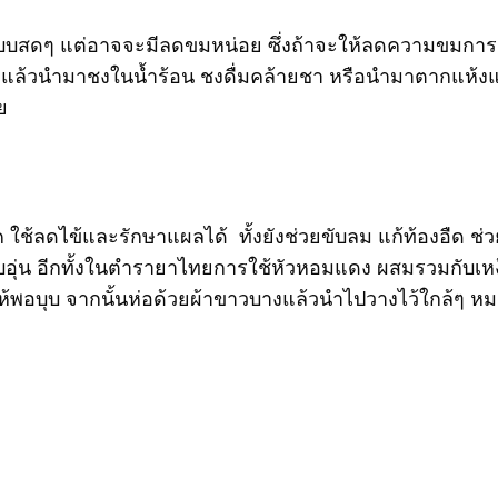
แบบสดๆ แต่อาจจะมีลดขมหน่อย ซึ่งถ้าจะให้ลดความขมกา
แล้วนำมาชงในน้ำร้อน ชงดื่มคล้ายชา หรือนำมาตากแห้งแล้ว
ย
 ใช้ลดไข้และรักษาแผลได้ ทั้งยังช่วยขับลม แก้ท้องอืด ช
อบอุ่น อีกทั้งในตำรายาไทยการใช้หัวหอมแดง ผสมรวมกับเหง
้พอบุบ จากนั้นห่อด้วยผ้าขาวบางแล้วนำไปวางไว้ใกล้ๆ ห