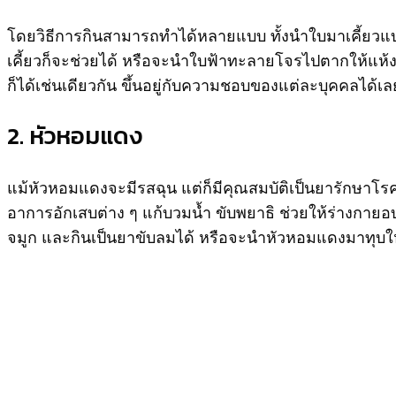
โดยวิธีการกินสามารถทำได้หลายแบบ ทั้งนำใบมาเคี้ยว
เคี้ยวก็จะช่วยได้ หรือจะนำใบฟ้าทะลายโจรไปตากให้แห้ง
ก็ได้เช่นเดียวกัน ขึ้นอยู่กับความชอบของแต่ละบุคคลได้เล
2. หัวหอมแดง
แม้หัวหอมแดงจะมีรสฉุน แต่ก็มีคุณสมบัติเป็นยารักษาโรค
อาการอักเสบต่าง ๆ แก้บวมน้ำ ขับพยาธิ ช่วยให้ร่างกาย
จมูก และกินเป็นยาขับลมได้ หรือจะนำหัวหอมแดงมาทุบให