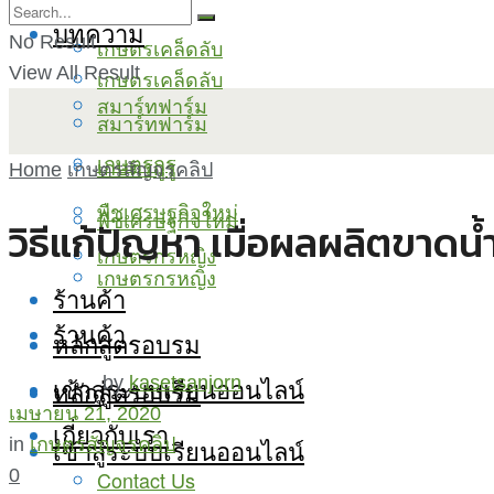
บทความ
No Result
เกษตรเคล็ดลับ
View All Result
เกษตรเคล็ดลับ
สมาร์ทฟาร์ม
สมาร์ทฟาร์ม
เกษตรกูรู
เกษตรกูรู
Home
เกษตรสัญจรคลิป
พืชเศรษฐกิจใหม่
พืชเศรษฐกิจใหม่
วิธีแก้ปัญหา เมื่อผลผลิตขาดน
เกษตรกรหญิง
เกษตรกรหญิง
ร้านค้า
ร้านค้า
หลักสูตรอบรม
เข้าสู่ระบบเรียนออนไลน์
by
kasetsanjorn
หลักสูตรอบรม
เมษายน 21, 2020
เกี่ยวกับเรา
เข้าสู่ระบบเรียนออนไลน์
in
เกษตรสัญจรคลิป
0
Contact Us