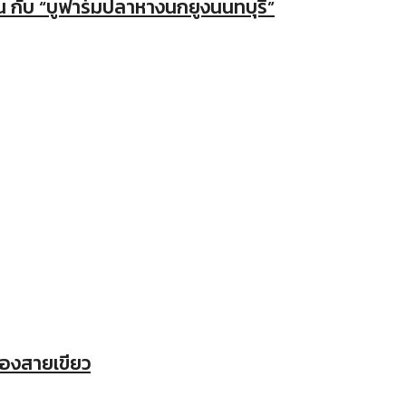
น กับ “บูฟาร์มปลาหางนกยูงนนทบุรี”
องสายเขียว