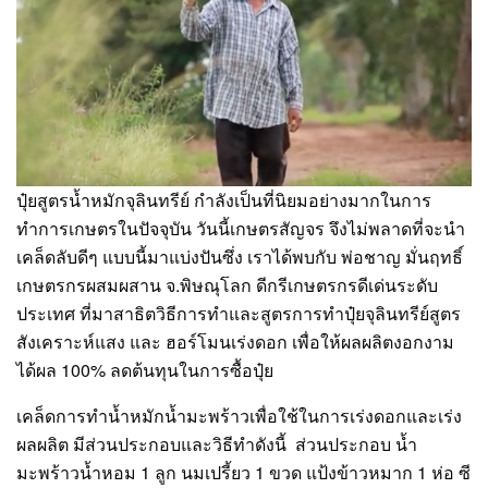
ปุ๋ยสูตรน้ำหมักจุลินทรีย์ กำลังเป็นที่นิยมอย่างมากในการ
ทำการเกษตรในปัจจุบัน วันนี้เกษตรสัญจร จึงไม่พลาดที่จะนำ
เคล็ดลับดีๆ แบบนี้มาแบ่งปันซึ่ง เราได้พบกับ พ่อชาญ มั่นฤทธิ์
เกษตรกรผสมผสาน จ.พิษณุโลก ดีกรีเกษตรกรดีเด่นระดับ
ประเทศ ที่มาสาธิตวิธีการทำและสูตรการทำปุ๋ยจุลินทรีย์สูตร
สังเคราะห์แสง และ ฮอร์โมนเร่งดอก เพื่อให้ผลผลิตงอกงาม
ได้ผล 100% ลดต้นทุนในการซื้อปุ๋ย
เคล็ดการทำน้ำหมักน้ำมะพร้าวเพื่อใช้ในการเร่งดอกและเร่ง
ผลผลิต มีส่วนประกอบและวิธีทำดังนี้ ส่วนประกอบ น้ำ
มะพร้าวน้ำหอม 1 ลูก นมเปรี้ยว 1 ขวด แป้งข้าวหมาก 1 ห่อ ซี