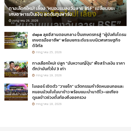
ทางเลือกใหม่! เลี้ยง “หนอนแมลงวันลาย BSF” เปลี่ยนขยะ
เศษอาหารเป็นเงิน ลดต้นทุนฟาร์ม
กรกฎาคม 26, 2026
depa ลุยอีสานตอนกลาง ปั้นเกษตรกรสู่ “ผู้บังคับโดรน
เกษตรมืออาชีพ” พร้อมยกระดับระบบนิเวศเศรษฐกิจ
ดิจิทัล
กรกฎาคม 25, 2026
ทางเลือกใหม่! ปลูก “มันหวานญี่ปุ่น” พืชสร้างเงิน ราคา
ดีกว่ามันทั่วไป 3 เท่า
กรกฎาคม 19, 2026
ไบเออร์ เปิดตัว “วาเยโก” นวัตกรรมกำจัดหนอนกอและ
หนอนม้วนใบในนาข้าว พร้อมแนะนำนาติโว–เอเทียจ
ดูแลข้าวช่วงตั้งท้องถึงออกรวง
กรกฎาคม 18, 2026