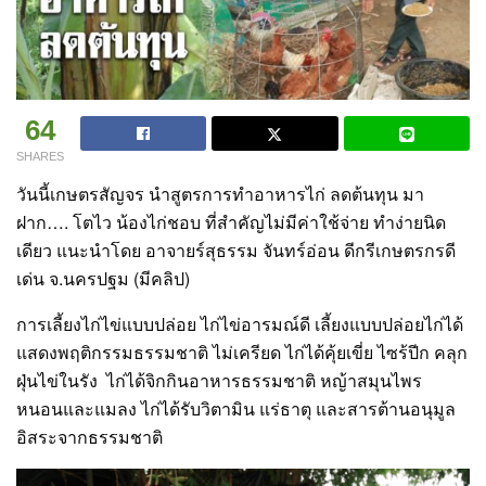
64
SHARES
วันนี้เกษตรสัญจร นำสูตรการทำอาหารไก่ ลดต้นทุน มา
ฝาก…. โตไว น้องไก่ชอบ ที่สำคัญไม่มีค่าใช้จ่าย ทำง่ายนิด
เดียว แนะนำโดย อาจายร์สุธรรม จันทร์อ่อน ดีกรีเกษตรกรดี
เด่น จ.นครปฐม (มีคลิป)
การเลี้ยงไก่ไข่แบบปล่อย ไก่ไข่อารมณ์ดี เลี้ยงแบบปล่อยไก่ได้
แสดงพฤติกรรมธรรมชาติ ไม่เครียด ไก่ได้คุ้ยเขี่ย ไซร้ปีก คลุก
ฝุ่นไข่ในรัง ไก่ได้จิกกินอาหารธรรมชาติ หญ้าสมุนไพร
หนอนและแมลง ไก่ได้รับวิตามิน แร่ธาตุ และสารต้านอนุมูล
อิสระจากธรรมชาติ