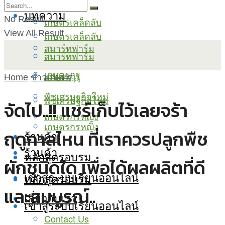
บทความ
No Result
เกษตรเคล็ดลับ
View All Result
เกษตรเคล็ดลับ
สมาร์ทฟาร์ม
สมาร์ทฟาร์ม
เกษตรกูรู
เกษตรกูรู
Home
ข่าวเกษตร
พืชเศรษฐกิจใหม่
พืชเศรษฐกิจใหม่
จัดไป..!! แชร์เก็บไว้เลยจร้า
เกษตรกรหญิง
เกษตรกรหญิง
ฤดูกาลไหน ที่เราควรปลูกพืช
ร้านค้า
ร้านค้า
หลักสูตรอบรม
ผักชนิดใด เพื่อได้ผลผลิตที่ดี
เข้าสู่ระบบเรียนออนไลน์
หลักสูตรอบรม
และสมบูรณ์..
เกี่ยวกับเรา
เข้าสู่ระบบเรียนออนไลน์
Contact Us