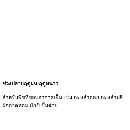
ช่วงปลายฤดูฝน-ฤดูหนาว
สำหรับพืชที่ชอบอากาศเย็น เช่น กะหล่ำดอก กะหล่ำปลี
ผักกาดหอม ผักชี ขึ้นฉ่าย