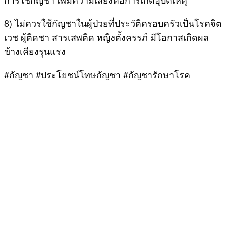
8) ไม่ควรใช้กัญชาในผู้ป่วยที่ประวัติครอบครัวเป็นโรคจิต
เวช ผู้ติดชา สารเสพติด หญิงตั้งครรภ์ มีโอกาสเกิดผล
ข้างเคียงรุนแรง
#กัญชา #ประโยชน์โทษกัญชา #กัญชารักษาโรค