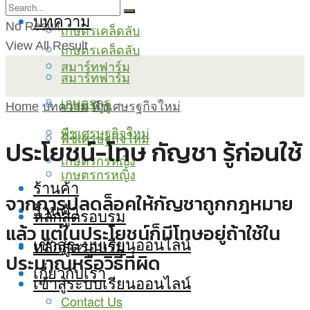
บทความ
No Result
เกษตรเคล็ดลับ
View All Result
เกษตรเคล็ดลับ
สมาร์ทฟาร์ม
สมาร์ทฟาร์ม
เกษตรกูรู
เกษตรกูรู
Home
บทความ
พืชเศษรฐกิจใหม่
พืชเศรษฐกิจใหม่
พืชเศรษฐกิจใหม่
ประโยชน์-โทษ กัญชา รู้ก่อนใช้
เกษตรกรหญิง
เกษตรกรหญิง
ร้านค้า
จากการปลดล็อคให้กัญชาถูกกฎหมาย
ร้านค้า
หลักสูตรอบรม
แล้ว แต่ในประโยชน์ก็มีโทษอยู่ถ้าใช้ใน
เข้าสู่ระบบเรียนออนไลน์
หลักสูตรอบรม
ประมาณหรือวิธีที่ผิด
เกี่ยวกับเรา
เข้าสู่ระบบเรียนออนไลน์
Contact Us