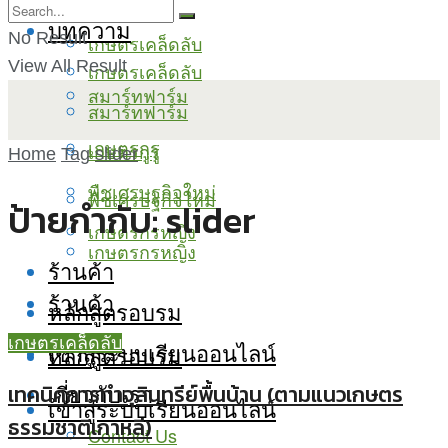
บทความ
No Result
เกษตรเคล็ดลับ
View All Result
เกษตรเคล็ดลับ
สมาร์ทฟาร์ม
สมาร์ทฟาร์ม
เกษตรกูรู
เกษตรกูรู
Home
Tag
slider
พืชเศรษฐกิจใหม่
พืชเศรษฐกิจใหม่
ป้ายกำกับ:
slider
เกษตรกรหญิง
เกษตรกรหญิง
ร้านค้า
ร้านค้า
หลักสูตรอบรม
เกษตรเคล็ดลับ
เข้าสู่ระบบเรียนออนไลน์
หลักสูตรอบรม
เกี่ยวกับเรา
เทคนิคการทำจุลินทรีย์พื้นบ้าน (ตามแนวเกษตร
เข้าสู่ระบบเรียนออนไลน์
ธรรมชาติเกาหลี)
Contact Us